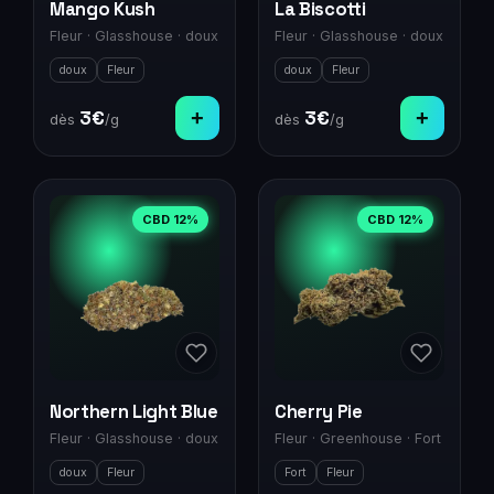
Mango Kush
La Biscotti
Fleur
·
Glasshouse
·
doux
Fleur
·
Glasshouse
·
doux
doux
Fleur
doux
Fleur
3
€
+
3
€
+
dès
/g
dès
/g
CBD
12
%
CBD
12
%
Northern Light Blue
Cherry Pie
Fleur
·
Glasshouse
·
doux
Fleur
·
Greenhouse
·
Fort
doux
Fleur
Fort
Fleur