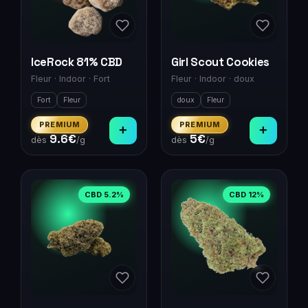
IceRock 81% CBD
Girl Scout Cookies
Fleur
·
Indoor
·
Fort
Fleur
·
Indoor
·
doux
Fort
Fleur
doux
Fleur
PREMIUM
PREMIUM
+
+
9.6
€
5
€
dès
/g
dès
/g
CBD
5.2
%
CBD
12
%