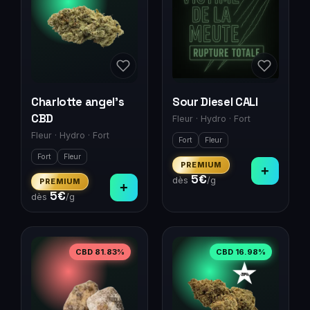
Charlotte angel's
Sour Diesel CALI
CBD
Fleur
·
Hydro
·
Fort
Fleur
·
Hydro
·
Fort
Fort
Fleur
Fort
Fleur
PREMIUM
+
5
€
dès
/g
PREMIUM
+
5
€
dès
/g
CBD
81.83
%
CBD
16.98
%