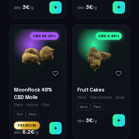
3
€
+
3
€
+
dès
/g
dès
/g
CBD
48.26
%
CBD
4.49
%
MoonRock 48%
Fruit Cakes
CBD Molle
Fleur
·
Glasshouse
·
doux
Fleur
·
Indoor
·
Fort
doux
Fleur
Fort
Fleur
3
€
+
dès
/g
PREMIUM
+
6.2
€
dès
/g