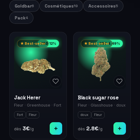
Goldbar
Cosmétiques
Accessoires
6
19
5
Pack
4
CBD
12
%
CBD
4.49
%
★ Best-seller
★ Best-seller
Jack Herer
Black sugar rose
Fleur
·
Greenhouse
·
Fort
Fleur
·
Glasshouse
·
doux
Fort
Fleur
doux
Fleur
3
€
+
2.8
€
+
dès
/g
dès
/g