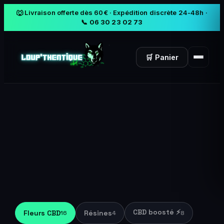
🐺 Livraison offerte dès 60€ · Expédition discrète 24-48h ·
📞 06 30 23 02 73
🛒 Panier
CBD boosté ⚡
Fleurs CBD
Résines
16
4
8