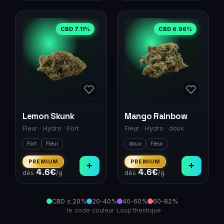
CBD
7.11
%
CBD
6.96
%
Lemon Skunk
Mango Rainbow
Fleur
·
Hydro
·
Fort
Fleur
·
Hydro
·
doux
Fort
Fleur
doux
Fleur
PREMIUM
PREMIUM
+
+
4.6
€
4.6
€
dès
/g
dès
/g
CBD ≤ 20%
20-40%
40-60%
60-82%
· le code couleur Loup'thentique