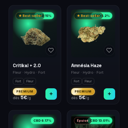
CBD
15
%
CBD
5.2
%
★ Best-seller
★ Best-seller
Critikal + 2.0
Amnésia Haze
Fleur
·
Hydro
·
Fort
Fleur
·
Hydro
·
Fort
Fort
Fleur
Fort
Fleur
PREMIUM
PREMIUM
+
+
5
€
5
€
dès
/g
dès
/g
CBD
6.17
%
CBD
13.01
%
Épuisé