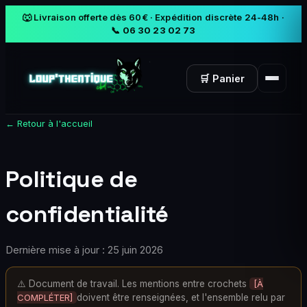
🐺 Livraison offerte dès 60€ · Expédition discrète 24-48h ·
📞 06 30 23 02 73
🛒 Panier
← Retour à l'accueil
Politique de
confidentialité
Dernière mise à jour :
25 juin 2026
⚠️ Document de travail. Les mentions entre crochets
[À
COMPLÉTER]
doivent être renseignées, et l'ensemble relu par