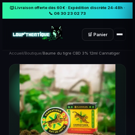
🐺 Livraison offerte dès 60€ · Expédition discrète 24-48h ·
📞 06 30 23 02 73
🛒 Panier
Accueil
/
Boutique
/
Baume du tigre CBD 3% 12ml Cannatiger