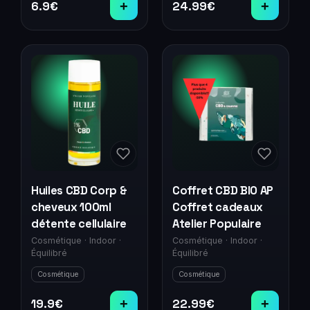
6.9
€
+
24.99
€
+
Huiles CBD Corp &
Coffret CBD BIO AP
cheveux 100ml
Coffret cadeaux
détente cellulaire
Atelier Populaire
Cosmétique
·
Indoor
·
Cosmétique
·
Indoor
·
Équilibré
Équilibré
Cosmétique
Cosmétique
19.9
€
+
22.99
€
+