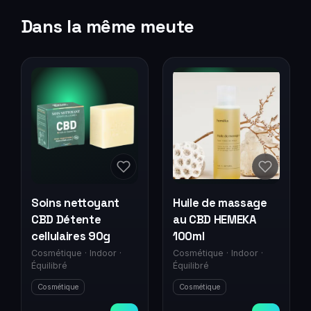
Dans la même meute
Soins nettoyant
Huile de massage
CBD Détente
au CBD HEMEKA
cellulaires 90g
100ml
Cosmétique
·
Indoor
·
Cosmétique
·
Indoor
·
Équilibré
Équilibré
Cosmétique
Cosmétique