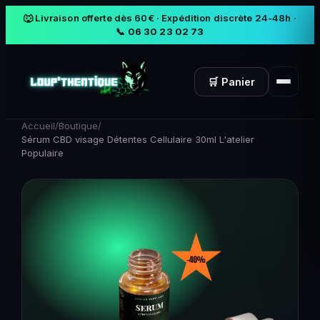
🐺 Livraison offerte dès 60€ · Expédition discrète 24-48h ·
📞 06 30 23 02 73
🛒 Panier
Accueil
/
Boutique
/
Sérum CBD visage Détentes Cellulaire 30ml L'atelier
Populaire