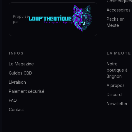
Cosmétiques
Accessoires
Propulsé
Packs en
par
Meute
INFOS
LA MEUTE
Le Magazine
Notre
boutique à
Guides CBD
Brignon
Livraison
À propos
Paiement sécurisé
Discord
FAQ
Newsletter
Contact