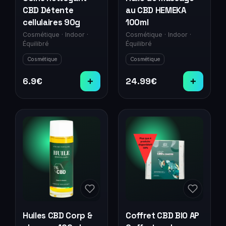
CBD Détente
au CBD HEMEKA
cellulaires 90g
100ml
Cosmétique
·
Indoor
·
Cosmétique
·
Indoor
·
Équilibré
Équilibré
Cosmétique
Cosmétique
6.9
€
+
24.99
€
+
Huiles CBD Corp &
Coffret CBD BIO AP