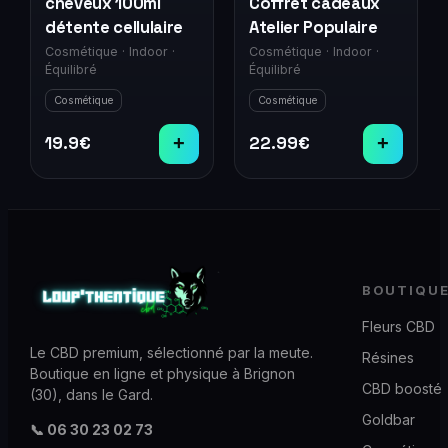
cheveux 100ml
Coffret cadeaux
détente cellulaire
Atelier Populaire
Cosmétique
·
Indoor
·
Cosmétique
·
Indoor
·
Équilibré
Équilibré
Cosmétique
Cosmétique
19.9
€
+
22.99
€
+
BOUTIQU
Fleurs CBD
Le CBD premium, sélectionné par la meute.
Résines
Boutique en ligne et physique à Brignon
CBD boosté
(30), dans le Gard.
Goldbar
📞 06 30 23 02 73